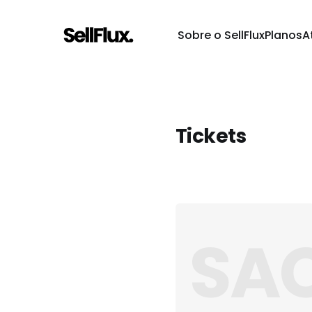
Sobre o SellFlux
Planos
A
Tickets
SAC