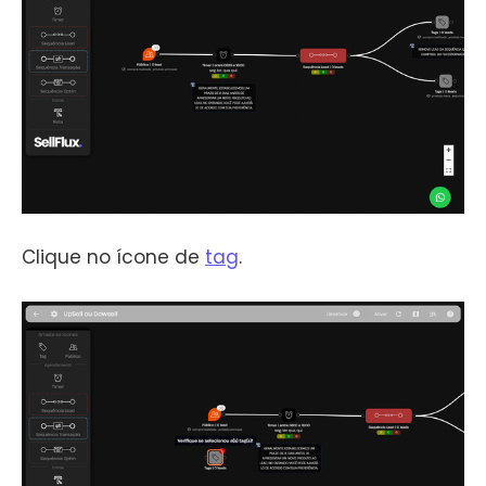
Clique no ícone de
tag
.