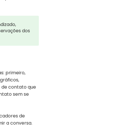
dizado,
bservações dos
: primeiro,
gráficos,
s de contato que
ontato sem se
icadores de
ir a conversa.