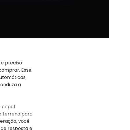
 é preciso
comprar. Esse
utomáticas,
conduza a
 papel
o terreno para
operação, você
 de resposta e