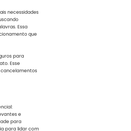
eais necessidades
buscando
lavras. Essa
acionamento que
guros para
ato. Esse
de cancelamentos
ncial:
evantes e
dade para
ia para lidar com