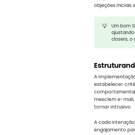
objeções iniciais
💡
Um bom SD
ajustando
closers, o
Estruturand
A implementação 
estabelecer crit
comportamentais 
mesclem e-mail, 
tornar intrusivo.
A cada interação
engajamento para