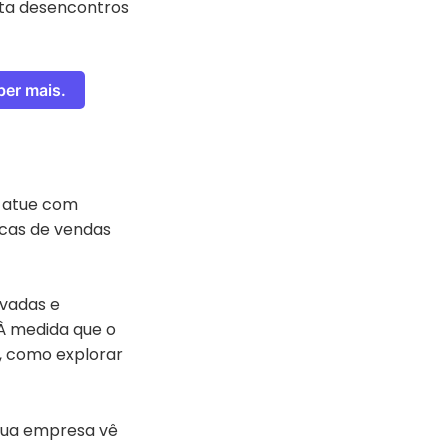
vita desencontros
ber mais.
 atue com
nicas de vendas
vadas e
À medida que o
, como explorar
 sua empresa vê