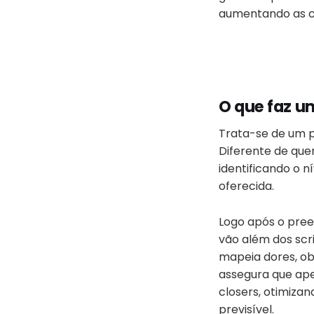
aumentando as ch
O que faz u
Trata-se de um pr
Diferente de que
identificando o n
oferecida.
Logo após o pre
vão além dos scri
mapeia dores, obj
assegura que ap
closers, otimizan
previsível.