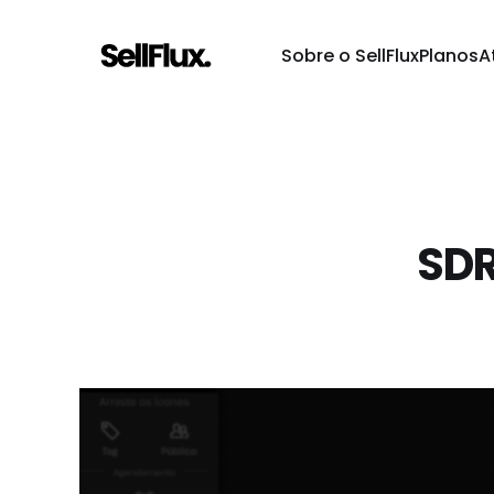
Sobre o SellFlux
Planos
A
SDR