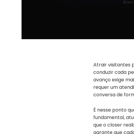
Atrair visitantes
conduzir cada p
avanço exige mai
requer um atend
conversa de form
É nesse ponto q
fundamental, atu
que o closer real
garante que cada