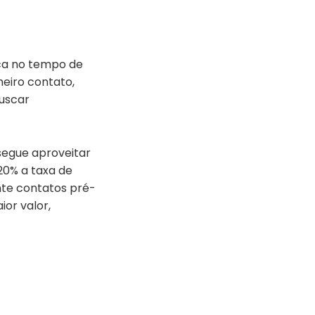
ica no tempo de
eiro contato,
uscar
segue aproveitar
0% a taxa de
nte contatos pré-
ior valor,