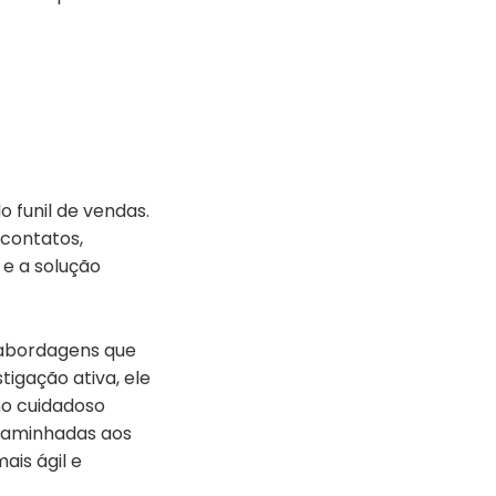
o funil de vendas.
 contatos,
 e a solução
 abordagens que
igação ativa, ele
ho cuidadoso
caminhadas aos
ais ágil e