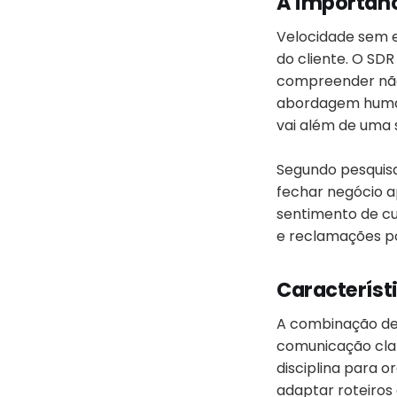
A importânc
Velocidade sem e
do cliente. O SDR
compreender não 
abordagem humani
vai além de uma 
Segundo pesquisa
fechar negócio a
sentimento de cu
e reclamações p
Característi
A combinação de 
comunicação clara
disciplina para 
adaptar roteiros