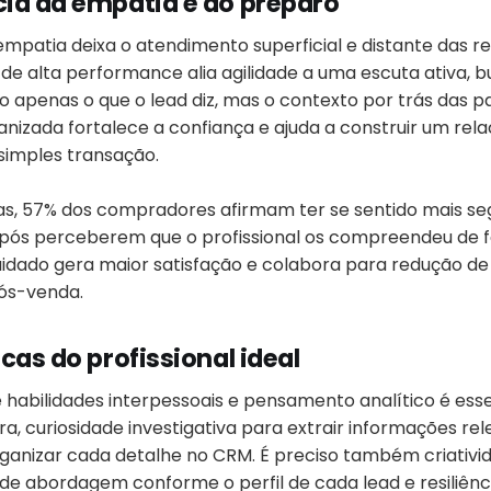
ia da empatia e do preparo
mpatia deixa o atendimento superficial e distante das r
 de alta performance alia agilidade a uma escuta ativa, 
apenas o que o lead diz, mas o contexto por trás das pa
zada fortalece a confiança e ajuda a construir um rel
simples transação.
s, 57% dos compradores afirmam ter se sentido mais se
pós perceberem que o profissional os compreendeu de f
idado gera maior satisfação e colabora para redução 
ós-venda.
cas do profissional ideal
habilidades interpessoais e pensamento analítico é esse
, curiosidade investigativa para extrair informações rel
organizar cada detalhe no CRM. É preciso também criativi
 de abordagem conforme o perfil de cada lead e resiliênc