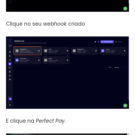
Clique no seu
webhook
criado
E clique na
Perfect Pay.