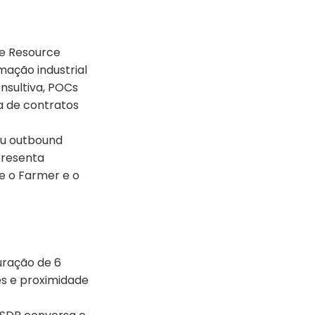
se Resource
mação industrial
nsultiva, POCs
a de contratos
ou outbound
presenta
ue o Farmer e o
uração de 6
es e proximidade