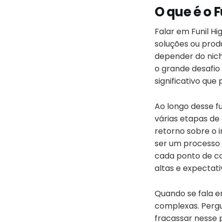
O que é o F
Falar em Funil H
soluções ou produ
depender do nic
o grande desafio
significativo que 
Ao longo desse f
várias etapas de
retorno sobre o 
ser um processo 
cada ponto de con
altas e expectati
Quando se fala e
complexas. Pergu
fracassar nesse 