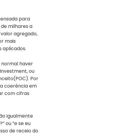
 pensada para
 de milhares a
valor agregado,
or mais
s aplicados.
É normal haver
 Investment, ou
nceito(POC). Por
ha coerência em
ar com cifras
são igualmente
” ou “e se eu
sso de receio do