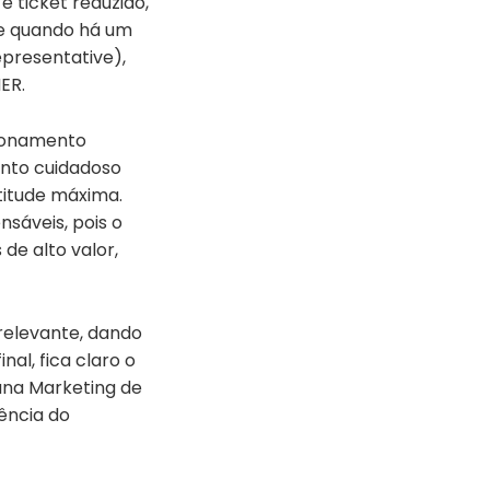
 ticket reduzido,
te quando há um
presentative),
ER.
cionamento
nto cuidadoso
titude máxima.
sáveis, pois o
de alto valor,
relevante, dando
al, fica claro o
una Marketing de
ência do