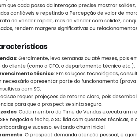
 com que cada passo da interação precise mostrar solidez
os confiáveis e repetindo a Percepção de valor de mar
trata de vender rápido, mas de vender com solidez, conq
nados, rendem margens significativas ou relacionamentos
aracterísticas
vendas
: Geralmente, leva semanas ou até meses, pois en
o do cliente (como o CFO, o departamento técnico etc.).
onvencimento técnico
: Em soluções tecnológicas, consul
er necessário apresentar parte do funcionamento (prova
nsultivas com SC.
 decisão requer projeções de retorno claro, pois desembols
ncias para que o prospect se sinta seguro.
izados
: Cada membro do Time de Vendas executa um re
LOSER negocia e fecha, o SC lida com questões técnicas, e
nboarding e sucesso, evitando churn inicial.
onamento
: O prospect demanda atenção pessoal, e a jo