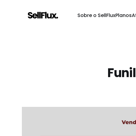
Sobre o SellFlux
Planos
A
Funi