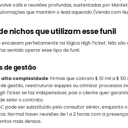
lve calls e reuniões profundas, sustentadas por Market
utomações que mantêm o lead aquecido (Venda com Nut
e nichos que utilizam esse funil
e encaixam perfeitamente na lógica High Ticket. Não são 
faz sentido operar esse tipo de funil.
s de gestão
e alta complexidade
: Firmas que cobram $ 10 mil a $ 50
 de gestão, reestruturar equipes ou otimizar processos ind
igh Ticket se faz indispensável, pois o cliente quer garant
de selar o contrato.
 SC pode ser substituído pelo consultor sênior, enquanto 
ia. Normal haver reuniões de 1 a 2 horas com a presença
ntos mais densos.