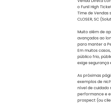
Venda Direta com
o Funil High Tic
Time de Vendas 
CLOSER, SC (Solu
Muito além de ap
avançados ao lo
para manter a Pe
Em muitos casos,
público frio, púb
exige segurança 
As próximas pági
exemplos de nich
nível de cuidado
performance e es
prospect (ou cli