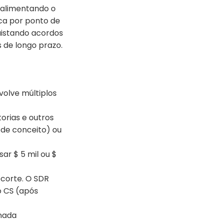
, alimentando o
ca por ponto de
uistando acordos
 de longo prazo.
volve múltiplos
torias e outros
 de conceito) ou
ar $ 5 mil ou $
corte. O SDR
 o CS (após
rnada