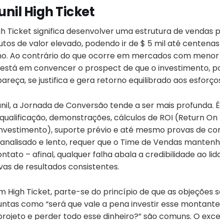
unil High Ticket
igh Ticket significa desenvolver uma estrutura de vendas
tos de valor elevado, podendo ir de $ 5 mil até centenas
ho. Ao contrário do que ocorre em mercados com menor 
 está em convencer o prospect de que o investimento, p
pareça, se justifica e gera retorno equilibrado aos esforço
unil, a Jornada de Conversão tende a ser mais profunda. 
 qualificação, demonstrações, cálculos de ROI (Return On
investimento), suporte prévio e até mesmo provas de co
analisado e lento, requer que o Time de Vendas manten
tato – afinal, qualquer falha abala a credibilidade ao lid
vas de resultados consistentes.
m High Ticket, parte-se do princípio de que as objeções 
ntas como “será que vale a pena investir esse montante?
projeto e perder todo esse dinheiro?” são comuns. O exce