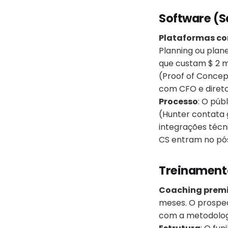
Software (S
Plataformas co
Planning ou plan
que custam $ 2 mi
(Proof of Concep
com CFO e diret
Processo
: O púb
(Hunter contata g
integrações técni
CS entram no pós
Treinamento
Coaching prem
meses. O prospec
com a metodologi