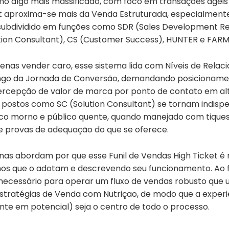
o algo mais massificado, com foco em transações ágeis e
ket aproxima-se mais da Venda Estruturada, especialmen
subdividido em funções como SDR (Sales Development Re
tion Consultant), CS (Customer Success), HUNTER e FARM
enas vender caro, esse sistema lida com Níveis de Rela
ngo da Jornada de Conversão, demandando posicioname
rcepção de valor de marca por ponto de contato em al
 postos como SC (Solution Consultant) se tornam indispen
lico morno e público quente, quando manejado com tiques 
e provas de adequação do que se oferece.
nas abordam por que esse Funil de Vendas High Ticket é 
os que o adotam e descrevendo seu funcionamento. Ao fin
 necessário para operar um fluxo de vendas robusto que 
tratégias de Venda com Nutriçao, de modo que a experi
ente em potencial) seja o centro de todo o processo.