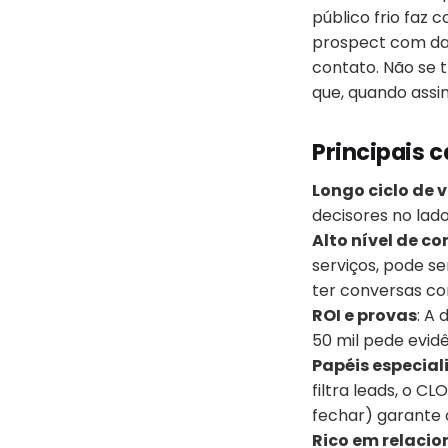
público frio faz
prospect com dad
contato. Não se 
que, quando assi
Principais c
Longo ciclo de 
decisores no lad
Alto nível de c
serviços, pode s
ter conversas co
ROI e provas
: A
50 mil pede evidê
Papéis especial
filtra leads, o C
fechar) garante o
Rico em relaci