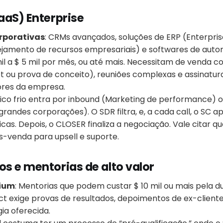
aaS) Enterprise
rporativas
: CRMs avançados, soluções de ERP (Enterpri
ejamento de recursos empresariais) e softwares de auto
l a $ 5 mil por mês, ou até mais. Necessitam de venda co
t ou prova de conceito), reuniões complexas e assinatur
ores da empresa.
lico frio entra por inbound (Marketing de performance) 
randes corporações). O SDR filtra, e, a cada call, o SC a
cas. Depois, o CLOSER finaliza a negociação. Vale citar q
-venda para upsell e suporte.
s e mentorias de alto valor
ium
: Mentorias que podem custar $ 10 mil ou mais pela d
t exige provas de resultados, depoimentos de ex-client
a oferecida.