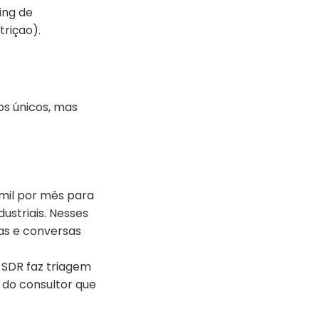
ing de
riçao).
os únicos, mas
 mil por mês para
ustriais. Nesses
ias e conversas
o SDR faz triagem
 do consultor que