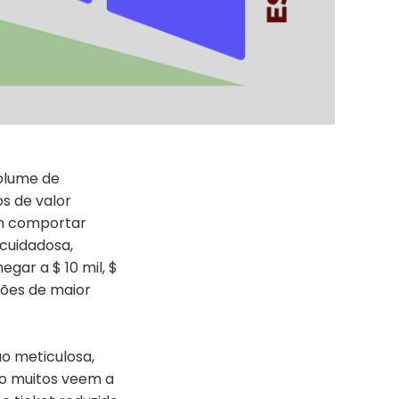
olume de
s de valor
am comportar
 cuidadosa,
gar a $ 10 mil, $
ções de maior
o meticulosa,
to muitos veem a