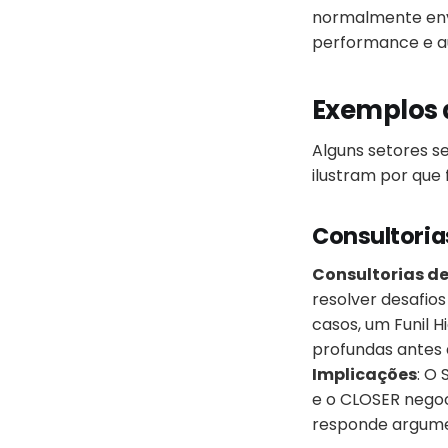
normalmente envo
performance e a
Exemplos d
Alguns setores s
ilustram por que 
Consultoria
Consultorias d
resolver desafios
casos, um Funil H
profundas antes 
Implicações
: O
e o CLOSER negoc
responde argume