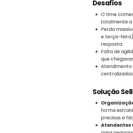
Desafios
O time comer
totalmente a
Perda massiva
e terça-feir
resposta.
Falta de agil
que chegavam
Atendimento vi
centralizados
Solução Sell
Organização
forma estraté
precisas e fác
Atendentes v
para negocia