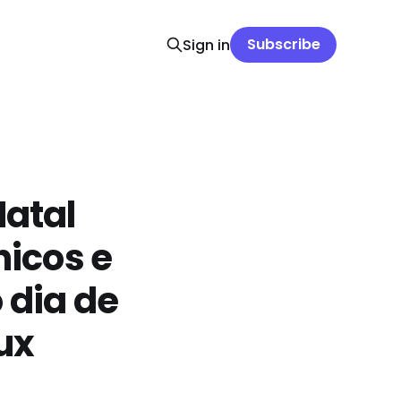
Subscribe
Sign in
Natal
icos e
 dia de
ux