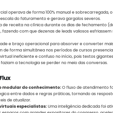
cial operava de forma 100% manual e sobrecarregada, o
 escala do faturamento e gerava gargalos severos.
 de receita na clínica durante os dias de fechamento (
a), fazendo com que dezenas de leads valiosos esfriass
idade e braço operacional para absorver e converter mai
 de forma simultânea nos períodos de cursos presenciai
rtual ineficiente e confuso no início, pois textos gigante
 faziam a tecnologia se perder no meio das conversas.
Flux
 modular do conhecimento:
O fluxo de atendimento foi
gica entre dados e regras práticas, tornando as respost
eis de atualizar.
irtuais especialistas:
Uma inteligência dedicada foi at
r espaços com grandes expositores do congresso, acele