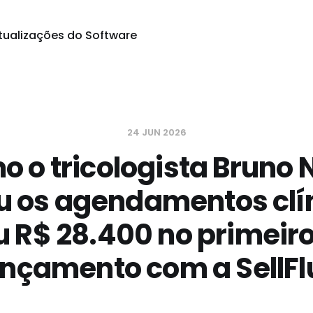
tualizações do Software
24 JUN 2026
 o tricologista Bruno 
u os agendamentos clín
u R$ 28.400 no primeiro
ançamento com a SellFl