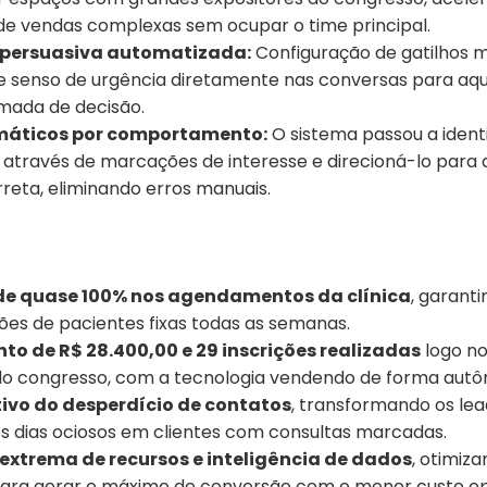
e vendas complexas sem ocupar o time principal.
persuasiva automatizada:
Configuração de gatilhos m
 senso de urgência diretamente nas conversas para aqu
omada de decisão.
omáticos por comportamento:
O sistema passou a identi
 através de marcações de interesse e direcioná-lo para a
reta, eliminando erros manuais.
e quase 100% nos agendamentos da clínica
, garanti
ões de pacientes fixas todas as semanas.
o de R$ 28.400,00 e 29 inscrições realizadas
logo no
o congresso, com a tecnologia vendendo de forma aut
tivo do desperdício de contatos
, transformando os lea
 dias ociosos em clientes com consultas marcadas.
extrema de recursos e inteligência de dados
, otimiz
ara gerar o máximo de conversão com o menor custo op