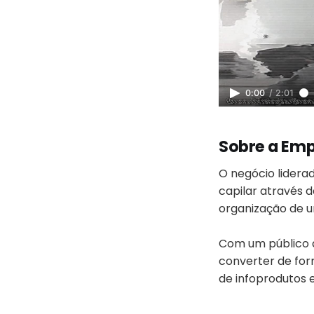
0:00
/
2:01
Sobre a Em
O negócio lidera
capilar através d
organização de u
Com um público 
converter de for
de infoprodutos 