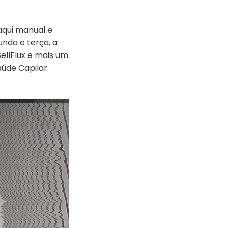
aqui manual e
unda e terça, a
ellFlux e mais um
aúde Capilar.