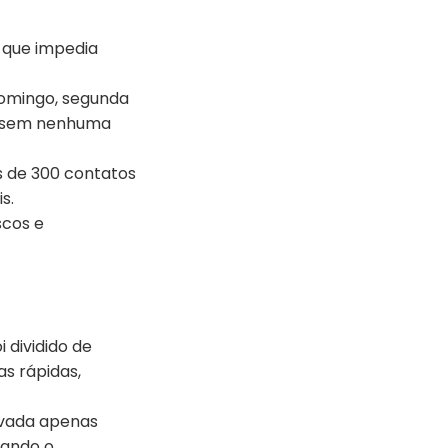
 que impedia
domingo, segunda
em sem nenhuma
s de 300 contatos
s.
scos e
 dividido de
as rápidas,
ivada apenas
rando o