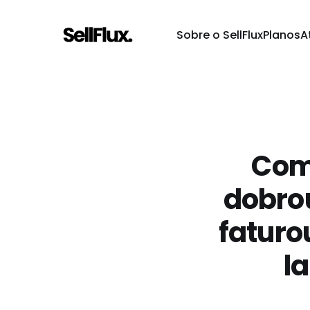
Sobre o SellFlux
Planos
A
Como
dobro
faturo
l