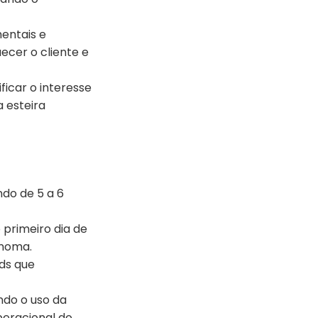
entais e
ecer o cliente e
ficar o interesse
 esteira
ndo de 5 a 6
 primeiro dia de
ônoma.
ds que
ando o uso da
eracional do