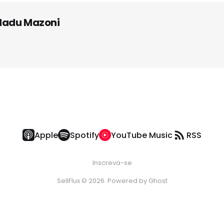
adu Mazoni
Apple
Spotify
YouTube Music
RSS
Inscreva-se
SellFlux © 2026. Powered by
Ghost