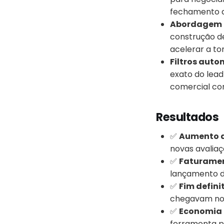
fechamento d
Abordagem 
construção de
acelerar a t
Filtros aut
exato do lead
comercial cor
Resultados
✅
Aumento d
novas avaliaç
✅
Faturament
lançamento d
✅
Fim defini
chegavam nos
✅
Economia 
ferramenta p