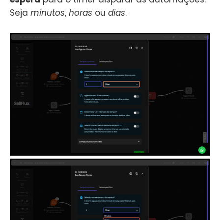
Seja
minutos
,
horas
ou
dias
.