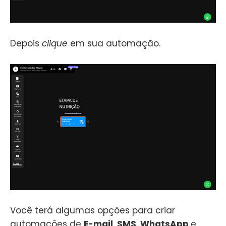
Depois
clique
em sua automação.
Você terá algumas opções para criar
automações de
E-mail
,
SMS
,
WhatsApp
e